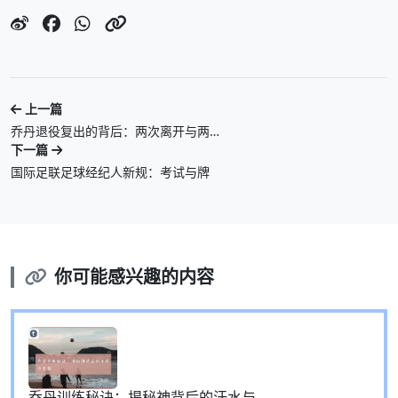
上一篇
乔丹退役复出的背后：两次离开与两…
下一篇
国际足联足球经纪人新规：考试与牌
你可能感兴趣的内容
乔丹训练秘诀：揭秘神背后的汗水与