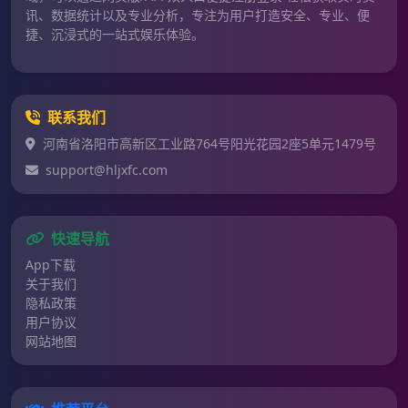
讯、数据统计以及专业分析，专注为用户打造安全、专业、便
捷、沉浸式的一站式娱乐体验。
联系我们
河南省洛阳市高新区工业路764号阳光花园2座5单元1479号
support@hljxfc.com
快速导航
App下载
关于我们
隐私政策
用户协议
网站地图