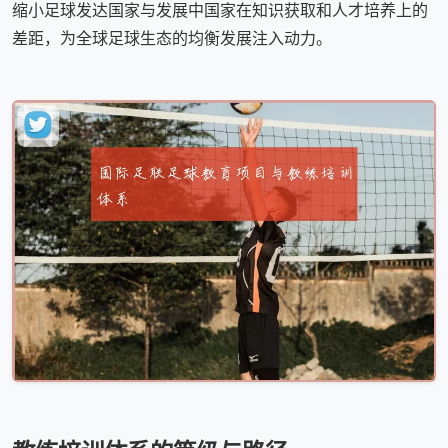
缩小足球发达国家与发展中国家在知识获取和人才培养上的
差距，为全球足球生态的均衡发展注入动力。