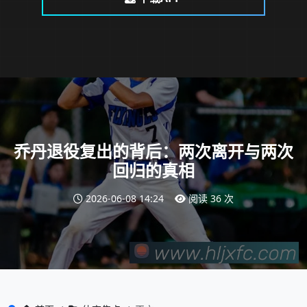
乔丹退役复出的背后：两次离开与两次
回归的真相
2026-06-08 14:24
阅读 36 次