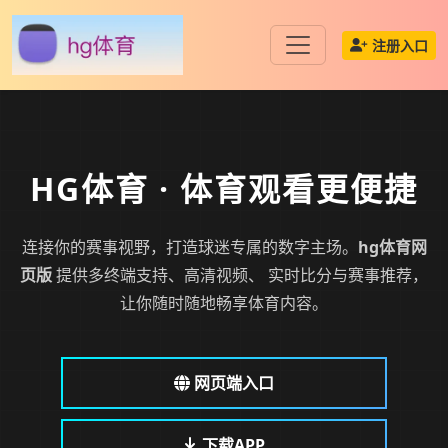
注册入口
HG体育
· 体育观看更便捷
连接你的赛事视野，打造球迷专属的数字主场。
hg体育网
页版
提供多终端支持、高清视频、 实时比分与赛事推荐，
让你随时随地畅享体育内容。
网页端入口
下载APP