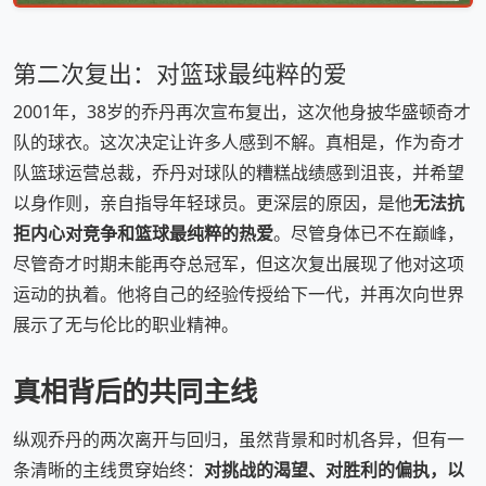
第二次复出：对篮球最纯粹的爱
2001年，38岁的乔丹再次宣布复出，这次他身披华盛顿奇才
队的球衣。这次决定让许多人感到不解。真相是，作为奇才
队篮球运营总裁，乔丹对球队的糟糕战绩感到沮丧，并希望
以身作则，亲自指导年轻球员。更深层的原因，是他
无法抗
拒内心对竞争和篮球最纯粹的热爱
。尽管身体已不在巅峰，
尽管奇才时期未能再夺总冠军，但这次复出展现了他对这项
运动的执着。他将自己的经验传授给下一代，并再次向世界
展示了无与伦比的职业精神。
真相背后的共同主线
纵观乔丹的两次离开与回归，虽然背景和时机各异，但有一
条清晰的主线贯穿始终：
对挑战的渴望、对胜利的偏执，以