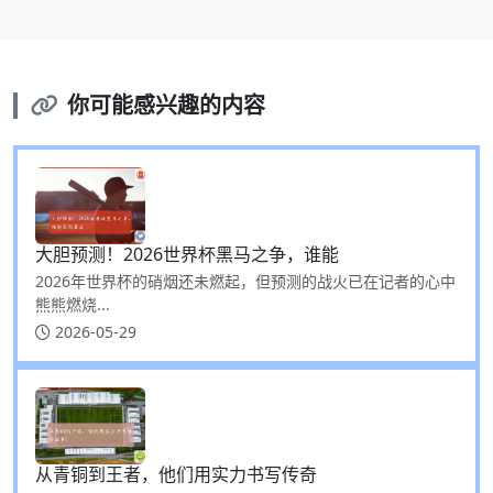
你可能感兴趣的内容
大胆预测！2026世界杯黑马之争，谁能
2026年世界杯的硝烟还未燃起，但预测的战火已在记者的心中
熊熊燃烧...
2026-05-29
从青铜到王者，他们用实力书写传奇