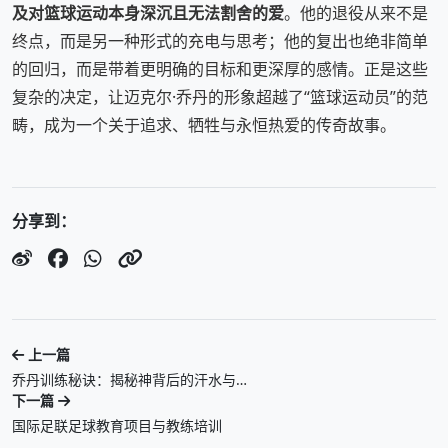
及对篮球运动本身深沉且无法割舍的爱
。他的退役从来不是
终点，而是另一种形式的充电与思考；他的复出也绝非简单
的回归，而是带着更明确的目标和更深厚的感情。正是这些
复杂的决定，让迈克尔·乔丹的形象超越了“篮球运动员”的范
畴，成为一个关于追求、牺牲与永恒热爱的传奇故事。
分享到：
上一篇
乔丹训练秘诀：揭秘神背后的汗水与…
下一篇
国际足联足球教育项目与教练培训