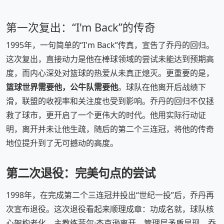
第一次复出：“I'm Back”的传奇
1995年，一句简单的“I'm Back”传真，宣告了乔丹的回归。
这次复出，直接动力是他在棒球领域的尝试未能达到预期高
度，而内心深处对篮球的热爱从未真正熄灭。更重要的是，
篮球世界需要他，公牛队需要他
。球队在他离开后战绩下
滑，联盟的收视率和关注度也受到影响。乔丹的回归不仅拯
救了球市，更开启了一个更伟大的时代。他用实际行动证
明，离开并未让他生疏，随后的第二个三连冠，将他的传奇
地位提升到了无可撼动的高度。
第二次退役：完美句点的尝试
1998年，在完成第二个三连冠并投出“世纪一投”后，乔丹再
次宣布退役。这次退役看起来顺理成章：功成名就，球队核
心架构老化，主教练菲尔·杰克逊离开，管理层矛盾显现。乔