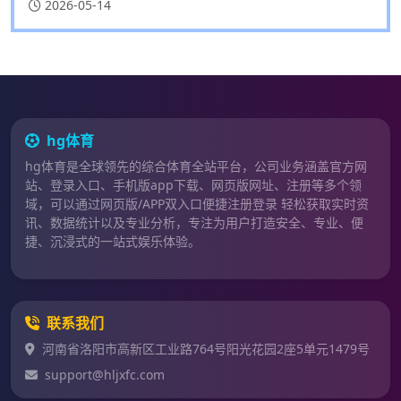
2026-05-14
hg体育
hg体育是全球领先的综合体育全站平台，公司业务涵盖官方网
站、登录入口、手机版app下载、网页版网址、注册等多个领
域，可以通过网页版/APP双入口便捷注册登录 轻松获取实时资
讯、数据统计以及专业分析，专注为用户打造安全、专业、便
捷、沉浸式的一站式娱乐体验。
联系我们
河南省洛阳市高新区工业路764号阳光花园2座5单元1479号
support@hljxfc.com