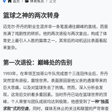
首页
体育焦点
正文
篮球之神的两次转身
迈克尔·乔丹的职业生涯并非一条笔直通往巅峰的直线，而是
充满了戏剧性的转折。他的两次退役与两次复出，构成了体
育史上最引人入胜的篇章之一，其背后的动机远比表面看起
来复杂。
第一次退役：巅峰处的告别
1993年，在率领芝加哥公牛队完成首个三连冠伟业后，乔丹
突然宣布退役，震惊世界。表面原因是他父亲的遇害带来的
巨大悲痛，以及对篮球失去了热情。然而，深入分析会发
现，这背后交织着多重因素。当时乔丹已站在篮球世界的顶
峰，个人荣誉与团队成就均达到极致，他感受到了
一种“独孤
求败”式的空虚
。同时，媒体无休止的关注和联盟的严苛审查